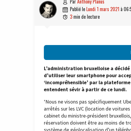
par
Anthony Planus

publié le
lundi 1 mars 2021
à
06:

3
min de lecture

L’administration bruxelloise a décidé
d’utiliser leur smartphone pour acce
‘incompréhensible’ par la plateforme 
entendent sévir à partir de ce lundi.
‘Nous ne visons pas spécifiquement Uber
arrêtés sur les LVC (location de voitures 
cabinet du ministre-président bruxellois,
réservation doivent être au moins de tr
système de géolocalisation d’un télépho