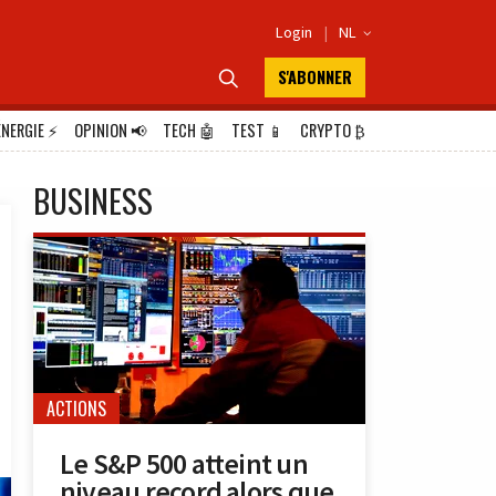
Login
|
NL

S'ABONNER

ÉNERGIE
⚡
OPINION
📢
TECH
🤖
TEST
📱
CRYPTO
₿
BUSINESS
ACTIONS
Le S&P 500 atteint un
niveau record alors que