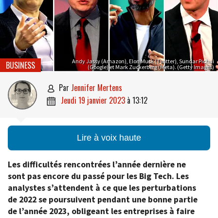
Andy Jassy (Amazon), Elon Musk (Twitter), Sundar Pichai
BUSINESS
(Google) et Mark Zuckerberg (Meta). (Getty Images)
par
Jennifer Mertens

jeudi 19 janvier 2023
à
13:12

Lire à voix haute
Les difficultés rencontrées l’année dernière ne
sont pas encore du passé pour les Big Tech. Les
analystes s’attendent à ce que les perturbations
de 2022 se poursuivent pendant une bonne partie
de l’année 2023, obligeant les entreprises à faire