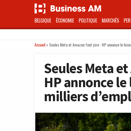
BELGIQUE
ÉCONOMIE
POLITIQUE
MARCHÉS
PER
Accueil
»
Seules Meta et Amazon font pire : HP annonce le lice
Seules Meta et
HP annonce le 
milliers d’emp