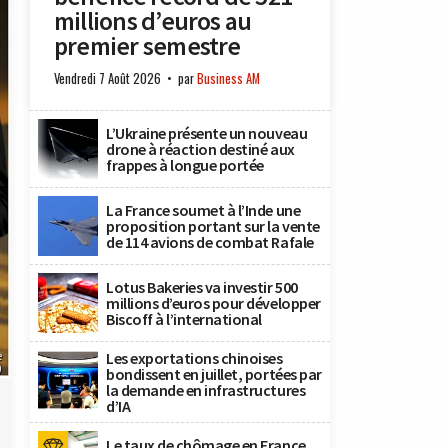
millions d’euros au
premier semestre
Vendredi 7 Août 2026
par
Business AM
L’Ukraine présente un nouveau
drone à réaction destiné aux
frappes à longue portée
La France soumet à l’Inde une
proposition portant sur la vente
de 114 avions de combat Rafale
Lotus Bakeries va investir 500
millions d’euros pour développer
Biscoff à l’international
Les exportations chinoises
e
)
bondissent en juillet, portées par
la demande en infrastructures
d’IA
Le taux de chômage en France