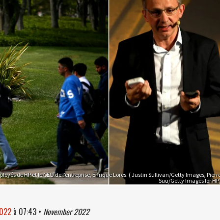
loyés de HP et le CEO de l’entreprise, Enrique Lores. ( Justin Sullivan/Getty Images, Pierr
Suu/Getty Images for HP
2022
à
07:43
•
November 2022