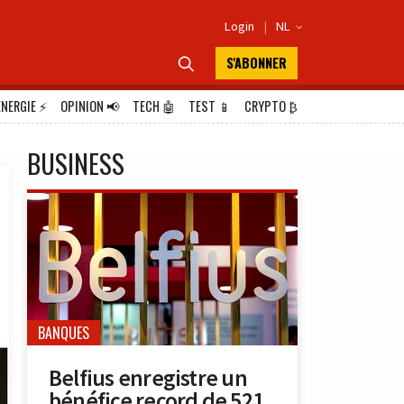
Login
|
NL

S'ABONNER

ÉNERGIE
⚡
OPINION
📢
TECH
🤖
TEST
📱
CRYPTO
₿
BUSINESS
BANQUES
Belfius enregistre un
bénéfice record de 521