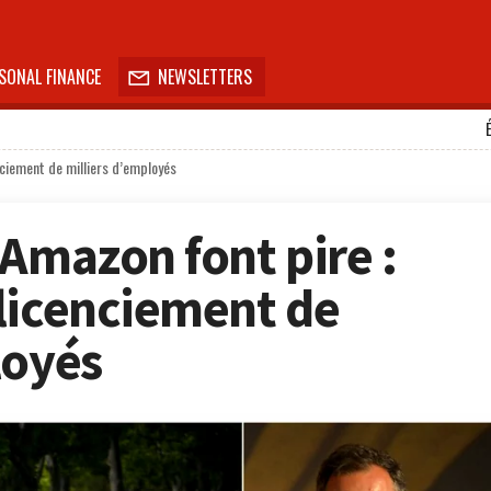
SONAL FINANCE
NEWSLETTERS

nciement de milliers d’employés
 Amazon font pire :
licenciement de
loyés