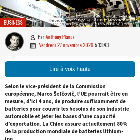
Vue d’un élément de batterie d’une voiture électrique
Mercedes-Benz de type EQC, à l’usine Mercedes-Benz de
BUSINESS
Sebaldsbrueck en Allemagne. (EPA-EFE/DAVID HECKER)
par
Anthony Planus

vendredi 27 novembre 2020
à
13:43

Lire à voix haute
Selon le vice-président de la Commission
européenne, Maros Šefčovič, l’UE pourrait être en
mesure, d’ici 4 ans, de produire suffisamment de
batteries pour couvrir les besoins de son industrie
automobile et jeter les bases d’une capacité
d’exportation. La Chine assure actuellement 80%
de la production mondiale de batteries lithium-
ion.