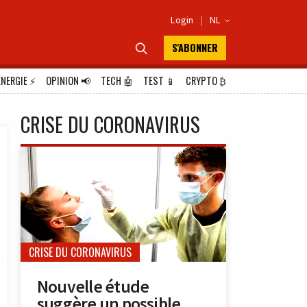
Login
|
NL

S'ABONNER

ÉNERGIE
⚡
OPINION
📢
TECH
🤖
TEST
📱
CRYPTO
₿
CRISE DU CORONAVIRUS
CRISE DU CORONAVIRUS
Nouvelle étude
suggère un possible