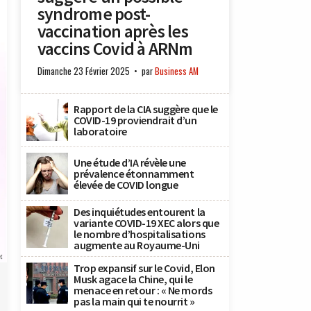
syndrome post-
vaccination après les
vaccins Covid à ARNm
Dimanche 23 Février 2025
par
Business AM
Rapport de la CIA suggère que le
COVID-19 proviendrait d’un
laboratoire
Une étude d’IA révèle une
prévalence étonnamment
élevée de COVID longue
Des inquiétudes entourent la
variante COVID-19 XEC alors que
le nombre d’hospitalisations
augmente au Royaume-Uni
x
Trop expansif sur le Covid, Elon
Musk agace la Chine, qui le
menace en retour : « Ne mords
pas la main qui te nourrit »