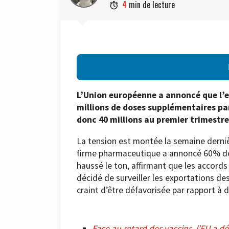
4
min de lecture

L’Union européenne a annoncé que l’
millions de doses supplémentaires pa
donc 40 millions au premier trimestre,
La tension est montée la semaine derni
firme pharmaceutique a annoncé 60% de r
haussé le ton, affirmant que les accords
décidé de surveiller les exportations de
craint d’être défavorisée par rapport à d
Face au retard des vaccins, l’EU a dé