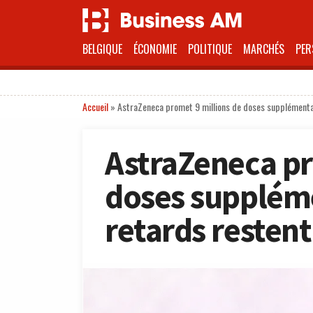
BELGIQUE
ÉCONOMIE
POLITIQUE
MARCHÉS
PER
Accueil
»
AstraZeneca promet 9 millions de doses supplémentai
AstraZeneca pr
doses suppléme
retards resten