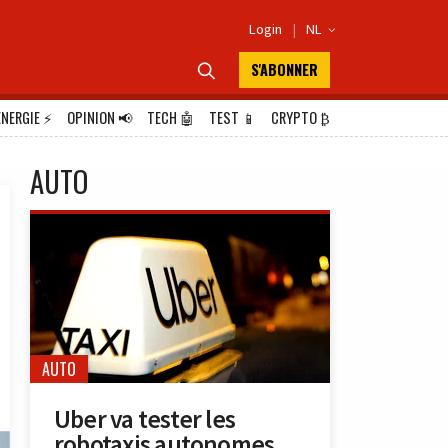
Login
|
NL

S'ABONNER

ÉNERGIE
⚡
OPINION
📢
TECH
🤖
TEST
📱
CRYPTO
₿
AUTO
AUTO
Uber va tester les
robotaxis autonomes