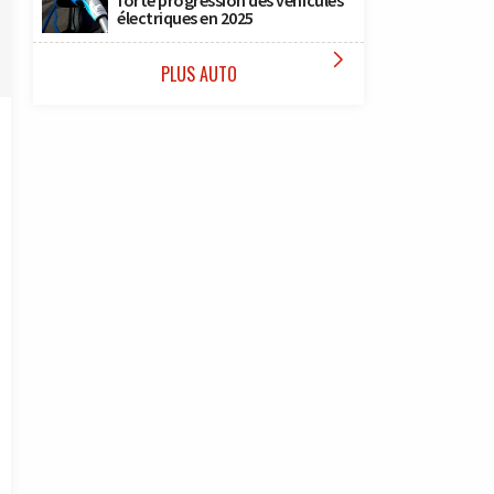
forte progression des véhicules
électriques en 2025

PLUS AUTO