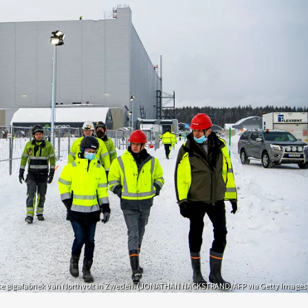
te gigafabriek van Northvolt in Zweden. (JONATHAN NACKSTRAND/AFP via Getty Images