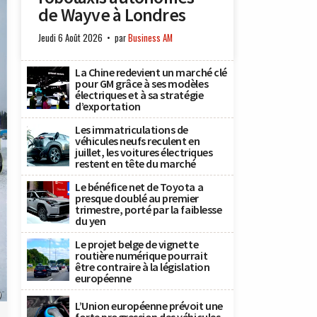
de Wayve à Londres
Jeudi 6 Août 2026
par
Business AM
La Chine redevient un marché clé
pour GM grâce à ses modèles
électriques et à sa stratégie
d’exportation
Les immatriculations de
véhicules neufs reculent en
juillet, les voitures électriques
restent en tête du marché
Le bénéfice net de Toyota a
presque doublé au premier
trimestre, porté par la faiblesse
du yen
Le projet belge de vignette
routière numérique pourrait
être contraire à la législation
européenne
)
L’Union européenne prévoit une