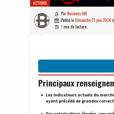
ACTIONS
par
Business AM

publié le
dimanche 21 juin 2026

7
min de lecture

Principaux renseigne
Les indicateurs actuels du marché
ayant précédé de grandes correcti
Des valorisations élevées, une spé