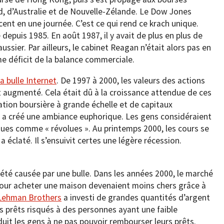
d, d’Australie et de Nouvelle-Zélande. Le Dow Jones
cent en une journée. C’est ce qui rend ce krach unique.
depuis 1985. En août 1987, il y avait de plus en plus de
ssier. Par ailleurs, le cabinet Reagan n’était alors pas en
rme déficit de la balance commerciale.
a bulle Internet
. De 1997 à 2000, les valeurs des actions
 augmenté. Cela était dû à la croissance attendue de ces
tion boursière à grande échelle et de capitaux
s a créé une ambiance euphorique. Les gens considéraient
ues comme « révolues ». Au printemps 2000, les cours se
a éclaté. Il s’ensuivit certes une légère récession.
 été causée par une bulle. Dans les années 2000, le marché
pour acheter une maison devenaient moins chers grâce à
Lehman Brothers
a investi de grandes quantités d’argent
s prêts risqués à des personnes ayant une faible
uit les gens à ne pas pouvoir rembourser leurs prêts.