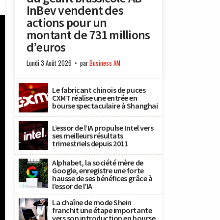
InBev vendent des
actions pour un
montant de 731 millions
d’euros
Lundi 3 Août 2026
par
Business AM
Le fabricant chinois de puces
CXMT réalise une entrée en
bourse spectaculaire à Shanghai
L’essor de l’IA propulse Intel vers
ses meilleurs résultats
trimestriels depuis 2011
Alphabet, la société mère de
Google, enregistre une forte
hausse de ses bénéfices grâce à
l’essor de l’IA
La chaîne de mode Shein
franchit une étape importante
vers son introduction en bourse