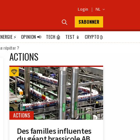
Login
|
NL

S'ABONNER

ÉNERGIE
⚡
OPINION
📢
TECH
🤖
TEST
📱
CRYPTO
₿
se répéter ?
ACTIONS
ACTIONS
Des familles influentes
du géant brassicole AB