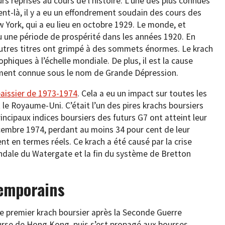
urs reprises au cours de l’histoire. L’une des plus connues
nt-là, il y a eu un effondrement soudain des cours des
w York, qui a eu lieu en octobre 1929. Le monde, et
u une période de prospérité dans les années 1920. En
autres titres ont grimpé à des sommets énormes. Le krach
hiques à l’échelle mondiale. De plus, il est la cause
lement connue sous le nom de Grande Dépression.
baissier de 1973-1974
. Cela a eu un impact sur toutes les
 Royaume-Uni. C’était l’un des pires krachs boursiers
incipaux indices boursiers des futurs G7 ont atteint leur
cembre 1974, perdant au moins 34 pour cent de leur
t en termes réels. Ce krach a été causé par la crise
candale du Watergate et la fin du système de Bretton
temporains
le premier krach boursier après la Seconde Guerre
rse de Hong Kong, puis s’est propagé aux bourses