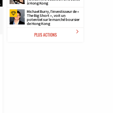
à Hong Kong
h
Michael Burry, l’investisseur de «
The Big Short », voit un
potentiel sur le marché boursier
de Hong Kong

PLUS ACTIONS