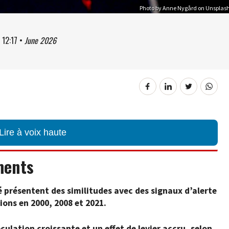
Photo by Anne Nygård on Unsplas
à
12:17
•
June 2026
Lire à voix haute
ments
 présentent des similitudes avec des signaux d’alerte
ons en 2000, 2008 et 2021.
culation croissante et un effet de levier accru, selon