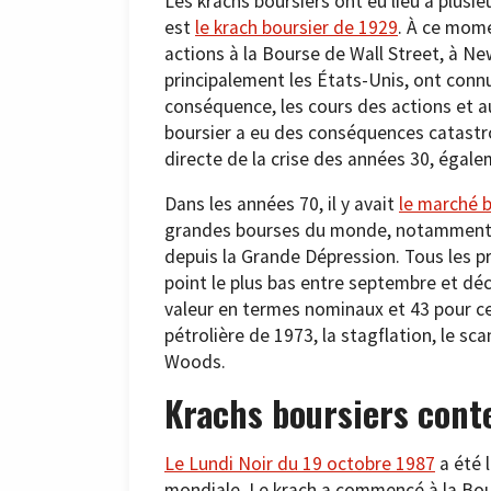
Les krachs boursiers ont eu lieu à plusie
est
le krach boursier de 1929
. À ce mome
actions à la Bourse de Wall Street, à Ne
principalement les États-Unis, ont conn
conséquence, les cours des actions et 
boursier a eu des conséquences catastrop
directe de la crise des années 30, éga
Dans les années 70, il y avait
le marché 
grandes bourses du monde, notamment le
depuis la Grande Dépression. Tous les pr
point le plus bas entre septembre et dé
valeur en termes nominaux et 43 pour cen
pétrolière de 1973, la stagflation, le s
Woods.
Krachs boursiers con
Le Lundi Noir du 19 octobre 1987
a été 
mondiale. Le krach a commencé à la Bou