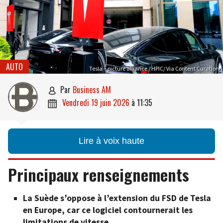
AUTO
Tesla – picture alliance / HPIC/ Via Content Curation
par
Business AM

vendredi 19 juin 2026
à
11:35

Lire à voix haute
Principaux renseignements
La Suède s’oppose à l’extension du FSD de Tesla
en Europe, car ce logiciel contournerait les
limitations de vitesse.