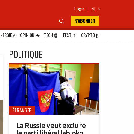
Login
|
NL

S'ABONNER

ÉNERGIE
⚡
OPINION
📢
TECH
🤖
TEST
📱
CRYPTO
₿
POLITIQUE
ÉTRANGER
La Russie veut exclure
le parti libéral Iabloko