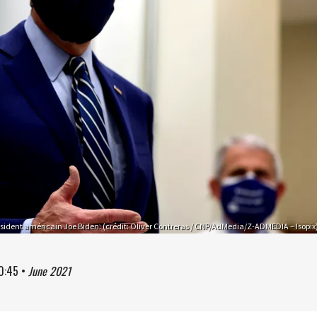
ésident américain Joe Biden. (crédit: Oliver Contreras / CNP/AdMedia/Z-ADMEDIA – Isopix
0:45
•
June 2021