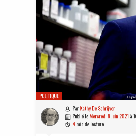
POLITIQUE
Le pr
par
Kathy De Schrijver

publié le
mercredi 9 juin 2021
à
1

4
min de lecture
