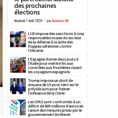
des prochaines
élections
Vendredi 7 Août 2026
par
Business AM
L’UE impose des sanctions à cinq
responsables russes du secteur
de la défense à la suite des
frappes aériennes contre
l’Ukraine
L’Espagne donne deux jours à
l’Italie pour mettre fin aux
contrôles aux frontières visant
les voyageurs espagnols
Trump impose un droit de
douane de 15 pour cent sur le
)
polysilicium pour freiner
l’influence de la Chine
Les CPAS sont confrontés à un
déficit de 605 millions d’euros en
raison des mesures prises par le
gouvernement De Wever