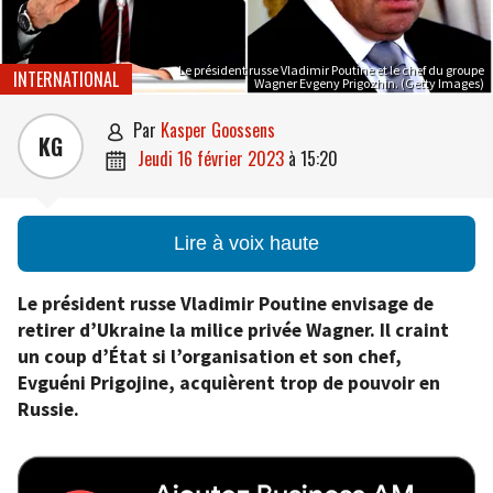
Le président russe Vladimir Poutine et le chef du groupe
INTERNATIONAL
Wagner Evgeny Prigozhin. (Getty Images)
par
Kasper Goossens

KG
jeudi 16 février 2023
à
15:20

Lire à voix haute
Le président russe Vladimir Poutine envisage de
retirer d’Ukraine la milice privée Wagner. Il craint
un coup d’État si l’organisation et son chef,
Evguéni Prigojine, acquièrent trop de pouvoir en
Russie.