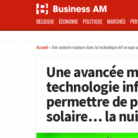
BELGIQUE
ÉCONOMIE
POLITIQUE
MARCHÉS
PER
Accueil
»
Une avancée majeure dans la technologie infrarouge po
Une avancée ma
technologie in
permettre de p
solaire… la nui