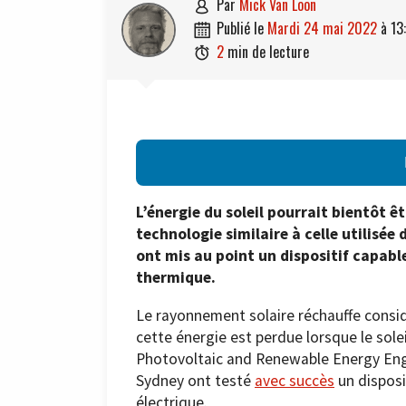
par
Mick Van Loon

publié le
mardi 24 mai 2022
à
13

2
min de lecture

L’énergie du soleil pourrait bientôt ê
technologie similaire à celle utilisée
ont mis au point un dispositif capabl
thermique.
Le rayonnement solaire réchauffe consid
cette énergie est perdue lorsque le sole
Photovoltaic and Renewable Energy Engi
Sydney ont testé
avec succès
un disposi
électrique.