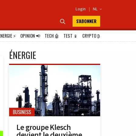
Login
|
NL

S'ABONNER

ÉNERGIE
⚡
OPINION
📢
TECH
🤖
TEST
📱
CRYPTO
₿
ÉNERGIE
BUSINESS
Le groupe Klesch
devient le deuxième