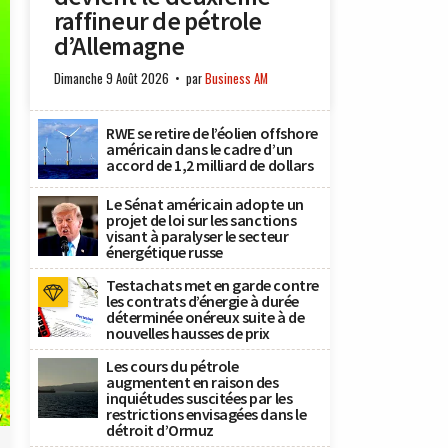
raffineur de pétrole
d’Allemagne
Dimanche 9 Août 2026
par
Business AM
RWE se retire de l’éolien offshore
américain dans le cadre d’un
accord de 1,2 milliard de dollars
Le Sénat américain adopte un
projet de loi sur les sanctions
visant à paralyser le secteur
énergétique russe
Testachats met en garde contre
les contrats d’énergie à durée
déterminée onéreux suite à de
nouvelles hausses de prix
Les cours du pétrole
augmentent en raison des
inquiétudes suscitées par les
restrictions envisagées dans le
y
détroit d’Ormuz