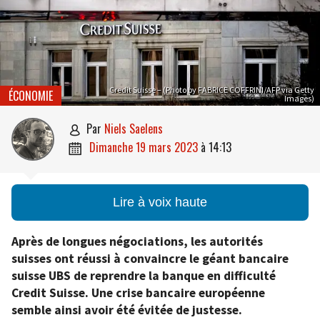
Credit Suisse – (Photo by FABRICE COFFRINI/AFP via Getty
ÉCONOMIE
Images)
par
Niels Saelens

dimanche 19 mars 2023
à
14:13

Lire à voix haute
Après de longues négociations, les autorités
suisses ont réussi à convaincre le géant bancaire
suisse UBS de reprendre la banque en difficulté
Credit Suisse. Une crise bancaire européenne
semble ainsi avoir été évitée de justesse.