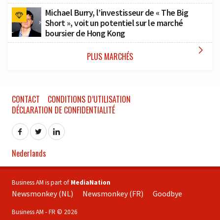
Michael Burry, l’investisseur de « The Big
Short », voit un potentiel sur le marché
boursier de Hong Kong

PLUS MARCHÉS
CONTACT
CONDITIONS D’UTILISATION
DÉCLARATION DE CONFIDENTIALITÉ
Nederlands
Business AM is part of
MediaNation
Newsmonkey (NL)
Newsmonkey (FR)
Goodbye
Business AM - FR © 2026