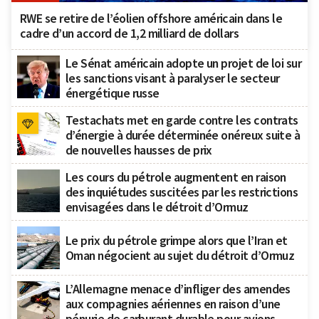
RWE se retire de l’éolien offshore américain dans le
cadre d’un accord de 1,2 milliard de dollars
Le Sénat américain adopte un projet de loi sur
les sanctions visant à paralyser le secteur
énergétique russe
Testachats met en garde contre les contrats
d’énergie à durée déterminée onéreux suite à
de nouvelles hausses de prix
Les cours du pétrole augmentent en raison
des inquiétudes suscitées par les restrictions
envisagées dans le détroit d’Ormuz
Le prix du pétrole grimpe alors que l’Iran et
Oman négocient au sujet du détroit d’Ormuz
L’Allemagne menace d’infliger des amendes
aux compagnies aériennes en raison d’une
pénurie de carburant durable pour avions