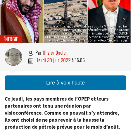
Le prince héritier d’Arabie saoudite Mohammed ben
Salmane, une plateforme pétrolière offshore en Arabie
saoudite et le président américain Joe Biden. (ADEM
ALTAN/AFP via Getty Images, Simon Dawson/Bloomberg
ÉNERGIE
via Getty Images, Clemens Bilan – Pool/Getty Images)
par
Olivier Daelen

jeudi 30 juin 2022
à
15:05

Lire à voix haute
Ce jeudi, les pays membres de l’OPEP et leurs
partenaires ont tenu une réunion par
visioconférence. Comme on pouvait s’y attendre,
ils ont choisi de ne pas revoir à la hausse la
production de pétrole prévue pour le mois d’août.