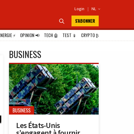
Login
|
NL

S'ABONNER

ÉNERGIE
⚡
OPINION
📢
TECH
🤖
TEST
📱
CRYPTO
₿
BUSINESS
BUSINESS
Les États-Unis
s’engagent à fournir