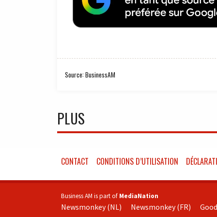
Source: BusinessAM
PLUS
CONTACT
CONDITIONS D’UTILISATION
DÉCLARATI
Business AM is part of
MediaNation
Newsmonkey (NL)
Newsmonkey (FR)
Good