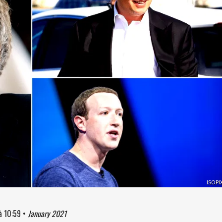
ISOPI
à
10:59
•
January 2021