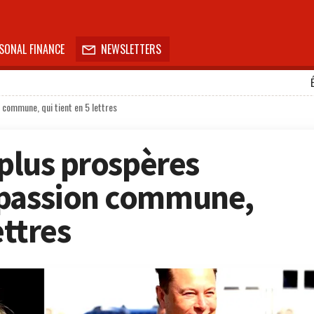
SONAL FINANCE
NEWSLETTERS

 commune, qui tient en 5 lettres
 plus prospères
 passion commune,
ettres