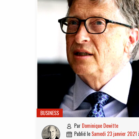
BUSINESS
par
Dominique Dewitte

publié le
samedi 23 janvier 2021
