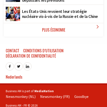
dépassant les prévisions
Les États-Unis revoient leur stratégie
nucléaire vis-à-vis de la Russie et de la Chine

PLUS ÉCONOMIE
CONTACT
CONDITIONS D’UTILISATION
DÉCLARATION DE CONFIDENTIALITÉ
Nederlands
Business AM is part of
MediaNation
Newsmonkey (NL)
Newsmonkey (FR)
Goodbye
Business AM - FR © 2026