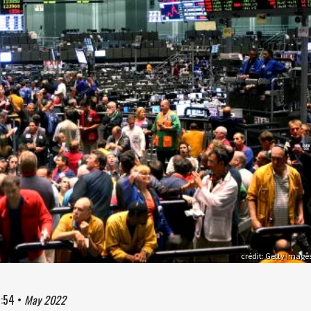
crédit: Getty Image
:54
•
May 2022