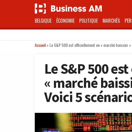
BELGIQUE
ÉCONOMIE
POLITIQUE
MARCHÉS
PER
Accueil
»
Le S&P 500 est officiellement en « marché baissier » 
Le S&P 500 est 
« marché baissi
Voici 5 scénari