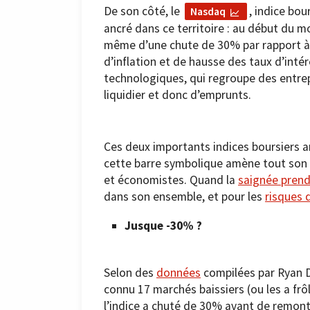
De son côté, le
, indice bou
Nasdaq
ancré dans ce territoire : au début du m
même d’une chute de 30% par rapport à 
d’inflation et de hausse des taux d’inté
technologiques, qui regroupe des entrep
liquidier et donc d’emprunts.
Ces deux importants indices boursiers a
cette barre symbolique amène tout son l
et économistes. Quand la
saignée prendr
dans son ensemble, et pour les
risques 
Jusque -30% ?
Selon des
données
compilées par Ryan D
connu 17 marchés baissiers (ou les a fr
l’indice a chuté de 30% avant de remonte