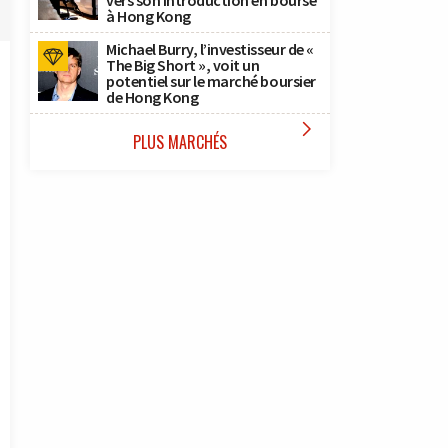
vers son introduction en bourse
à Hong Kong
Michael Burry, l’investisseur de «
The Big Short », voit un
potentiel sur le marché boursier
de Hong Kong

PLUS MARCHÉS