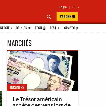
Login
|
NL

S'ABONNER

ÉNERGIE
⚡
OPINION
📢
TECH
🤖
TEST
📱
CRYPTO
₿
MARCHÉS
BUSINESS
Le Trésor américain
achète des yens lors de