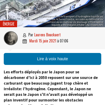
Le premier navire de transport d’hydrogène liquide au
monde, le Suiso Frontia, accoste au terminal de
transbordement où le réservoir de stockage d’hydrogène
ÉNERGIE
liquide a été installé à Kobe City. (Isopix/AP)
par
Laurens Bouckaert

mardi 15 juin 2021
à
07:06

Lire à voix haute
Les efforts déployés par le Japon pour se
décarboner d’ici à 2050 reposent sur une source de
carburant que beaucoup jugent trop chère et
irréaliste: l’hydrogène. Cependant, le Japon ne
serait pas le Japon s’il n’avait pas développé un
plan inventif pour surmonter les obstacles