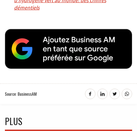
d’hydrogène vert au monde: des chiffres
démentiels
Source: BusinessAM
PLUS