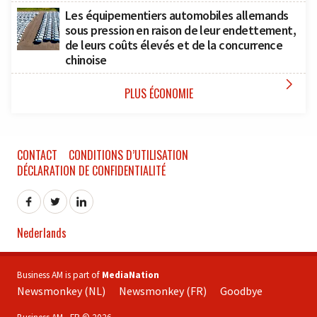
Les équipementiers automobiles allemands
sous pression en raison de leur endettement,
de leurs coûts élevés et de la concurrence
chinoise

PLUS ÉCONOMIE
CONTACT
CONDITIONS D’UTILISATION
DÉCLARATION DE CONFIDENTIALITÉ
Nederlands
Business AM is part of
MediaNation
Newsmonkey (NL)
Newsmonkey (FR)
Goodbye