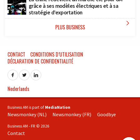
grâce à ses modèles électriques et à sa
stratégie d’exportation

PLUS BUSINESS
CONTACT
CONDITIONS D’UTILISATION
DÉCLARATION DE CONFIDENTIALITÉ
Nederlands
Business AM is part of
MediaNation
Newsmonkey (NL)
Newsmonkey (FR)
Goodbye
Business AM - FR © 2026
Contact