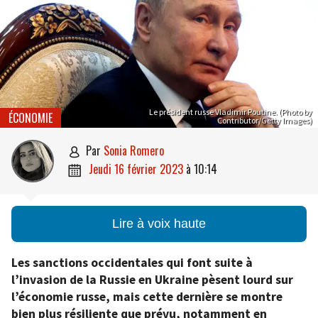
Le président russe Vladimir Poutine. (Photo by
ÉCONOMIE
Contributor/Getty Images)
par
Sonia Romero

jeudi 16 février 2023
à
10:14

Lire à voix haute
Les sanctions occidentales qui font suite à
l’invasion de la Russie en Ukraine pèsent lourd sur
l’économie russe, mais cette dernière se montre
bien plus résiliente que prévu, notamment en