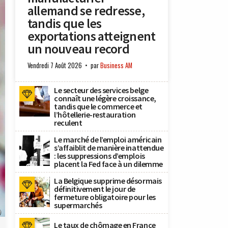
allemand se redresse,
tandis que les
exportations atteignent
un nouveau record
Vendredi 7 Août 2026
par
Business AM
Le secteur des services belge
connaît une légère croissance,
tandis que le commerce et
l’hôtellerie-restauration
reculent
Le marché de l’emploi américain
s’affaiblit de manière inattendue
: les suppressions d’emplois
placent la Fed face à un dilemme
La Belgique supprime désormais
définitivement le jour de
fermeture obligatoire pour les
supermarchés
)
Le taux de chômage en France