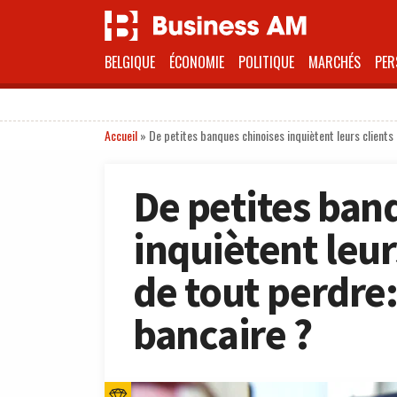
BELGIQUE
ÉCONOMIE
POLITIQUE
MARCHÉS
PER
Accueil
»
De petites banques chinoises inquiètent leurs clients
De petites ban
inquiètent leur
de tout perdre
bancaire ?