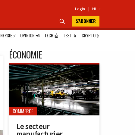
Login
|
NL

S'ABONNER

ÉNERGIE
⚡
OPINION
📢
TECH
🤖
TEST
📱
CRYPTO
₿
ÉCONOMIE
COMMERCE
Le secteur
manufacturier