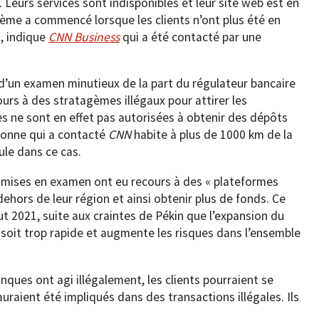
 Leurs services sont indisponibles et leur site web est en
ème a commencé lorsque les clients n’ont plus été en
s, indique
CNN Business
qui a été contacté par une
 d’un examen minutieux de la part du régulateur bancaire
ours à des stratagèmes illégaux pour attirer les
es ne sont en effet pas autorisées à obtenir des dépôts
rsonne qui a contacté
CNN
habite à plus de 1000 km de la
ule dans ce cas.
s mises en examen ont eu recours à des « plateformes
dehors de leur région et ainsi obtenir plus de fonds. Ce
t 2021, suite aux craintes de Pékin que l’expansion du
 soit trop rapide et augmente les risques dans l’ensemble
nques ont agi illégalement, les clients pourraient se
auraient été impliqués dans des transactions illégales. Ils