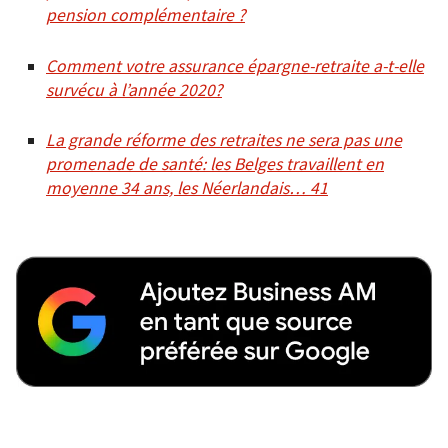
pension complémentaire ?
Comment votre assurance épargne-retraite a-t-elle
survécu à l’année 2020?
La grande réforme des retraites ne sera pas une
promenade de santé: les Belges travaillent en
moyenne 34 ans, les Néerlandais… 41