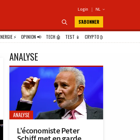
Login
|
NL

S'ABONNER

ÉNERGIE
⚡
OPINION
📢
TECH
🤖
TEST
📱
CRYPTO
₿
ANALYSE
ANALYSE
L’économiste Peter
Schiff met en garde