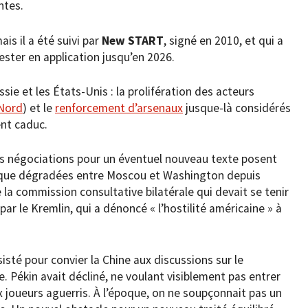
ntes.
is il a été suivi par
New START
, signé en 2010, et qui a
ester en application jusqu’en 2026.
sie et les États-Unis : la prolifération des acteurs
Nord
) et le
renforcement d’arsenaux
jusque-là considérés
nt caduc.
 les négociations pour un éventuel nouveau texte posent
us que dégradées entre Moscou et Washington depuis
e la commission consultative bilatérale qui devait se tenir
ar le Kremlin, qui a dénoncé « l’hostilité américaine » à
isté pour convier la Chine aux discussions sur le
 Pékin avait décliné, ne voulant visiblement pas entrer
x joueurs aguerris. À l’époque, on ne soupçonnait pas un