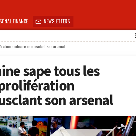
SONAL FINANCE
NEWSLETTERS

ération nucléaire en musclant son arsenal
ne sape tous les
prolifération
usclant son arsenal