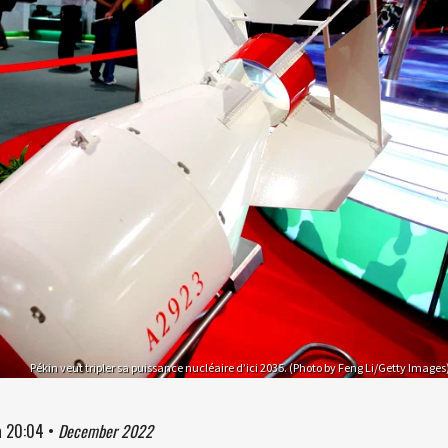
Pékin veut tripler sa puissance nucléaire d’ici 2035. (Photo by Feng Li/Getty Images
à
20:04
•
December 2022