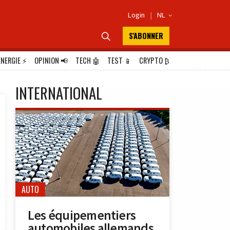
Login
|
NL

S'ABONNER

ÉNERGIE
⚡
OPINION
📢
TECH
🤖
TEST
📱
CRYPTO
₿
INTERNATIONAL
AUTO
Les équipementiers
automobiles allemands