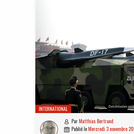
Des missiles ssu
INTERNATIONAL
par
Matthias Bertrand

publié le
mercredi 3 novembre 2
