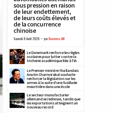
sous pression en raison
de leur endettement,
de leurs coûts élevés et
de la concurrence
chinoise
Samedi 8 Août 2026
par
Business AM
Le Danemark renforce les règles
scolaires pour lutter contre la
tricherie académique liée à l’IA
Le Premier ministre thaïlandais
Anutin Charnvirakul souhaite
renforcer la législation sur les
armes à la suite d’une fusillade
meurtrière dans une école
P
X
Le secteur manufacturier
allemand se redresse, tandis que
les exportations atteignent un
nouveau record