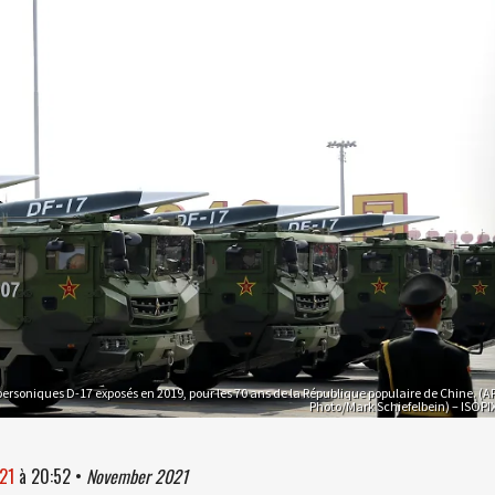
personiques D-17 exposés en 2019, pour les 70 ans de la République populaire de Chine. (A
Photo/Mark Schiefelbein) – ISOPI
021
à
20:52
•
November 2021