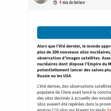
4
min de lecture

Alors que l’été dernier, le monde app
plus de 200 nouveaux silos nucléaires
observation d’images satellites. Ass
nucléaires dont dispose l’Empire du Mi
potentiellement lancer des salves plu
Russie ou les USA
.
L’été dernier, des observations satellit
populaire de Chine avait lancé la constru
des silos destinés à accueillir des missil
silos avaient été repérées dans la provi
environ 110 silos qui étaient localisés
da