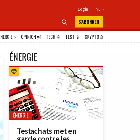
Login
|
NL

S'ABONNER

ÉNERGIE
⚡
OPINION
📢
TECH
🤖
TEST
📱
CRYPTO
₿
ÉNERGIE
ÉNERGIE
Testachats met en
garde contre les