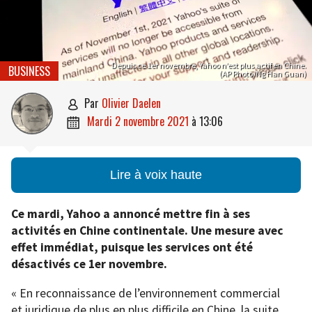
Depuis ce 1er novembre, Yahoo n’est plus actif en Chine.
BUSINESS
(AP Photo/Ng Han Guan)
par
Olivier Daelen

mardi 2 novembre 2021
à
13:06

Lire à voix haute
Ce mardi, Yahoo a annoncé mettre fin à ses
activités en Chine continentale. Une mesure avec
effet immédiat, puisque les services ont été
désactivés ce 1er novembre.
« En reconnaissance de l’environnement commercial
et juridique de plus en plus difficile en Chine, la suite