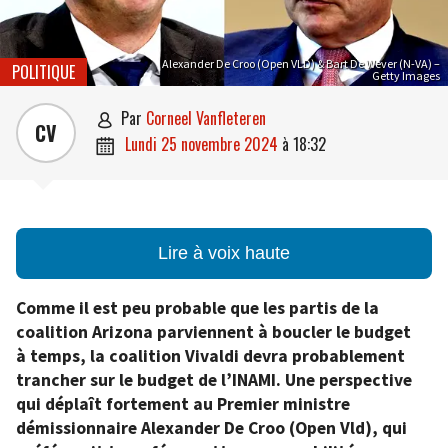
Alexander De Croo (Open VLD) & Bart De Wever (N-VA) –
POLITIQUE
Getty Images
par
Corneel Vanfleteren

CV
lundi 25 novembre 2024
à
18:32

Lire à voix haute
Comme il est peu probable que les partis de la
coalition Arizona parviennent à boucler le budget
à temps, la coalition Vivaldi devra probablement
trancher sur le budget de l’INAMI. Une perspective
qui déplaît fortement au Premier ministre
démissionnaire Alexander De Croo (Open Vld), qui