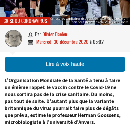
Les mesures sanitaires risquent de rester en vigueur un
CRISE DU CORONAVIRUS
bon bout de temps en Belgique – Isopix
par
Olivier Daelen

mercredi 30 décembre 2020
à
05:02

Lire à voix haute
L’Organisation Mondiale de la Santé a tenu à faire
un énième rappel: le vaccin contre le Covid-19 ne
nous sortira pas de la crise sanitaire. Du moins,
pas tout de suite. D’autant plus que la variante
britannique du virus pourrait faire plus de dégâts
que prévu, estime le professeur Herman Goossens,
microbiologiste à l’université d’Anvers.