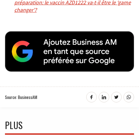
préparation: le vaccin AZD1222 va-t-il être le ‘game
changer’?
Source: BusinessAM
PLUS