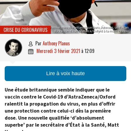
Le Premier ministre britannique Boris Johnson, un flacon
CRISE DU CORONAVIRUS
du vaccin d’AstraZeneca/Oxford à la main – Isopix
par
Anthony Planus

mercredi 3 février 2021
à
12:09

Lire à voix haute
Une étude britannique semble indiquer que le
vaccin contre le Covid-19 d’AstraZeneca/Oxford
ralentit la propagation du virus, en plus d’offrir
une protection contre celui-ci dès la première
dose. Une nouvelle qualifiée ‘d’absolument
superbe’ par le secrétaire d’État à la Santé, Matt