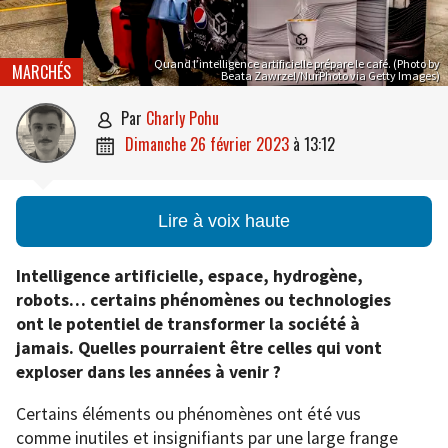
Quand l’intelligence artificielle prépare le café. (Photo by
MARCHÉS
Beata Zawrzel/NurPhoto via Getty Images)
par
Charly Pohu

dimanche 26 février 2023
à
13:12

Lire à voix haute
Intelligence artificielle, espace, hydrogène,
robots… certains phénomènes ou technologies
ont le potentiel de transformer la société à
jamais. Quelles pourraient être celles qui vont
exploser dans les années à venir ?
Certains éléments ou phénomènes ont été vus
comme inutiles et insignifiants par une large frange