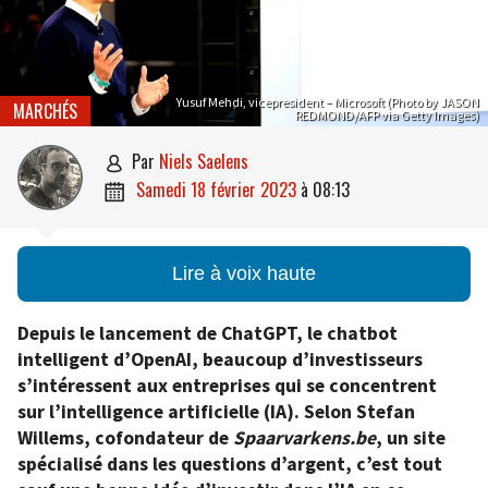
Yusuf Mehdi, vicepresident – Microsoft (Photo by JASON
MARCHÉS
REDMOND/AFP via Getty Images)
par
Niels Saelens

samedi 18 février 2023
à
08:13

Lire à voix haute
Depuis le lancement de ChatGPT, le chatbot
intelligent d’OpenAI, beaucoup d’investisseurs
s’intéressent aux entreprises qui se concentrent
sur l’intelligence artificielle (IA). Selon Stefan
Willems, cofondateur de
Spaarvarkens.be
, un site
spécialisé dans les questions d’argent, c’est tout