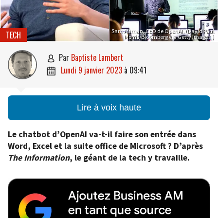
Sam Altman, CEO de OpenAI. (David Paul
TECH
Morris/Bloomberg via Getty Images,)
par
Baptiste Lambert

lundi 9 janvier 2023
à
09:41

Lire à voix haute
Le chatbot d’OpenAI va-t-il faire son entrée dans
Word, Excel et la suite office de Microsoft ? D’après
The Information
, le géant de la tech y travaille.