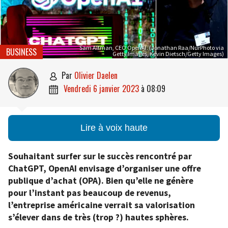
Sam Altman, CEO OpenAI. (Jonathan Raa/NurPhoto via
BUSINESS
Getty Images, Kevin Dietsch/Getty Images)
par
Olivier Daelen

vendredi 6 janvier 2023
à
08:09

Lire à voix haute
Souhaitant surfer sur le succès rencontré par
ChatGPT, OpenAI envisage d’organiser une offre
publique d’achat (OPA). Bien qu’elle ne génère
pour l’instant pas beaucoup de revenus,
l’entreprise américaine verrait sa valorisation
s’élever dans de très (trop ?) hautes sphères.