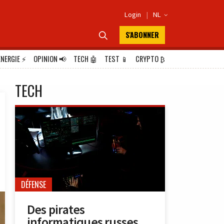
Login
|
NL

S'ABONNER

ÉNERGIE
⚡
OPINION
📢
TECH
🤖
TEST
📱
CRYPTO
₿
TECH
DÉFENSE
Des pirates
informatiques russes