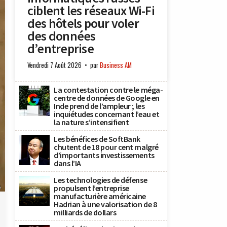
ciblent les réseaux Wi-Fi
des hôtels pour voler
des données
d’entreprise
Vendredi 7 Août 2026
par
Business AM
La contestation contre le méga-
centre de données de Google en
Inde prend de l’ampleur ; les
inquiétudes concernant l’eau et
la nature s’intensifient
Les bénéfices de SoftBank
chutent de 18 pour cent malgré
d’importants investissements
dans l’IA
Les technologies de défense
A
propulsent l’entreprise
manufacturière américaine
Hadrian à une valorisation de 8
milliards de dollars