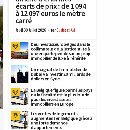
écarts de prix : de 1 094
à 12 097 euros le mètre
carré
Jeudi 30 Juillet 2026
par
Business AM
Des investisseurs belges dans le
collimateur de la justice suite à
une enquête pénale sur un projet
immobilier de luxe à Ténérife
Un magnat de l’immobilier de
Dubaï va investir 20 milliards de
dollars en Syrie
La Belgique figure parmi les pays
où la fiscalité est la plus lourde
pour les investisseurs
immobiliers en Europe
a
Les ventes de logements
augmentent en Belgique grâce à
une forte demande
d’appartements