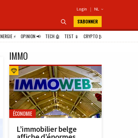
Login
|
NL

S'ABONNER

ÉNERGIE
⚡
OPINION
📢
TECH
🤖
TEST
📱
CRYPTO
₿
IMMO
ÉCONOMIE
L’immobilier belge
affiche d’énormes