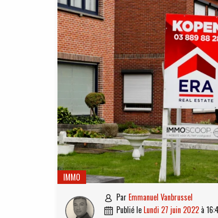
IMMO
par
Emmanuel Vanbrussel

publié le
lundi 27 juin 2022
à
16:
