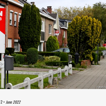
Foto Er
42
•
June 2022