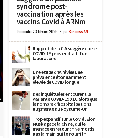
syndrome post-
vaccination après les
vaccins Covid à ARNm
Dimanche 23 Février 2025
par
Business AM
Rapport de la CIA suggère que le
COVID-19 proviendrait d’un
laboratoire
Une étude d’IA révèle une
prévalence étonnamment
élevée de COVID longue
Des inquiétudes entourent la
variante COVID-19 XEC alors que
x
le nombre d’hospitalisations
augmente au Royaume-Uni
Trop expansif sur le Covid, Elon
Musk agace la Chine, qui le
menace en retour : « Ne mords
pas la main qui te nourrit »