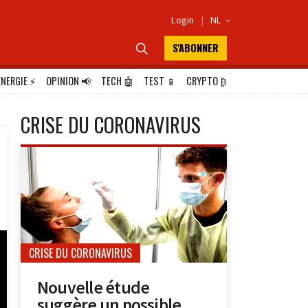
Login
|
NL

S'ABONNER

ÉNERGIE
⚡
OPINION
📢
TECH
🤖
TEST
📱
CRYPTO
₿
CRISE DU CORONAVIRUS
CRISE DU CORONAVIRUS
Nouvelle étude
suggère un possible