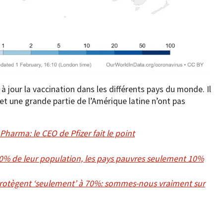
 à jour la vaccination dans les différents pays du monde. Il
 et une grande partie de l’Amérique latine n’ont pas
Pharma: le CEO de Pfizer fait le point
00% de leur population, les pays pauvres seulement 10%
 protègent ‘seulement’ à 70%: sommes-nous vraiment sur