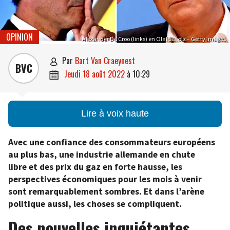
OPINION
Alexander De Croo (links) en Olaf Scholz – Getty Images
par
Bart Van Craeynest

BVC
jeudi 18 août 2022
à
10:29

Lire à voix haute
Avec une confiance des consommateurs européens
au plus bas, une industrie allemande en chute
libre et des prix du gaz en forte hausse, les
perspectives économiques pour les mois à venir
sont remarquablement sombres. Et dans l’arène
politique aussi, les choses se compliquent.
Des nouvelles inquiétantes