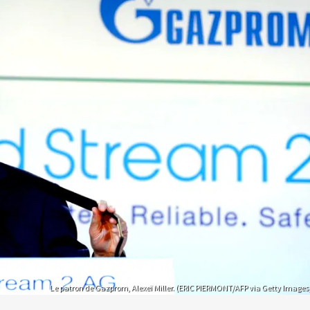
Le patron de Gazprom, Alexeï Miller. (ERIC PIERMONT/AFP via Getty Images