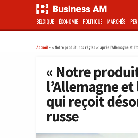
BELGIQUE
ÉCONOMIE
POLITIQUE
MARCHÉS
PER
Accueil
»
« Notre produit, nos règles »: après l’Allemagne et l’I
« Notre produit
l’Allemagne et l
qui reçoit dés
russe