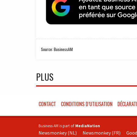
Source: BusinessAM
PLUS
CONTACT
CONDITIONS D’UTILISATION
DÉCLARATI
Business AM is part of
MediaNation
Newsmonkey (NL)
Newsmonkey (FR)
Good