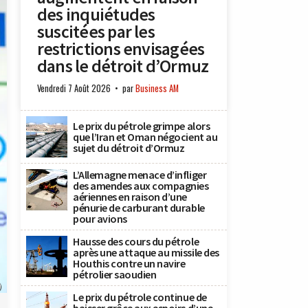
des inquiétudes
suscitées par les
restrictions envisagées
dans le détroit d’Ormuz
Vendredi 7 Août 2026
par
Business AM
Le prix du pétrole grimpe alors
que l’Iran et Oman négocient au
sujet du détroit d’Ormuz
L’Allemagne menace d’infliger
des amendes aux compagnies
aériennes en raison d’une
pénurie de carburant durable
pour avions
Hausse des cours du pétrole
après une attaque au missile des
Houthis contre un navire
pétrolier saoudien
)
Le prix du pétrole continue de