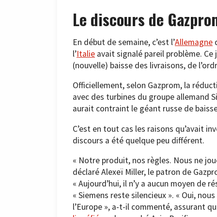
Le discours de Gazpr
En début de semaine, c’est l’
Allemagne
q
l’
Italie
avait signalé pareil problème. Ce j
(nouvelle) baisse des livraisons, de l’or
Officiellement, selon Gazprom, la réducti
avec des turbines du groupe allemand S
aurait contraint le géant russe de baiss
C’est en tout cas les raisons qu’avait i
discours a été quelque peu différent.
« Notre produit, nos règles. Nous ne jou
déclaré Alexeï Miller, le patron de Gaz
« Aujourd’hui, il n’y a aucun moyen de ré
« Siemens reste silencieux ». « Oui, no
l’Europe », a-t-il commenté, assurant q