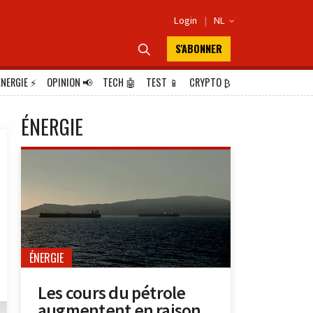
Login
|
NL

S'ABONNER

ÉNERGIE
⚡
OPINION
📢
TECH
🤖
TEST
📱
CRYPTO
₿
ÉNERGIE
ÉNERGIE
Les cours du pétrole
augmentent en raison