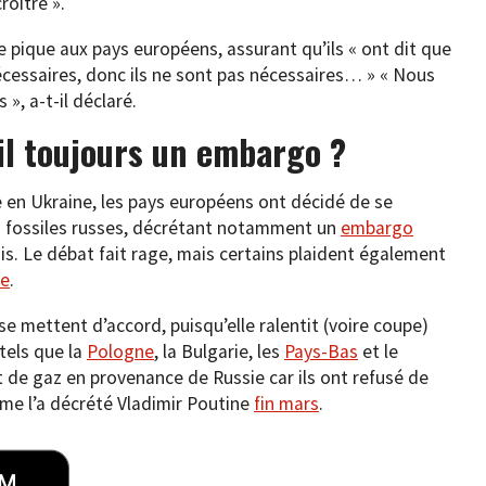
roître ».
ne pique aux pays européens, assurant qu’ils « ont dit que
écessaires, donc ils ne sont pas nécessaires… » « Nous
», a-t-il déclaré.
-il toujours un embargo ?
e en Ukraine, les pays européens ont décidé de se
s fossiles russes, décrétant notamment un
embargo
s. Le débat fait rage, mais certains plaident également
se
.
se mettent d’accord, puisqu’elle ralentit (voire coupe)
 tels que la
Pologne
, la Bulgarie, les
Pays-Bas
et le
 de gaz en provenance de Russie car ils ont refusé de
e l’a décrété Vladimir Poutine
fin mars
.