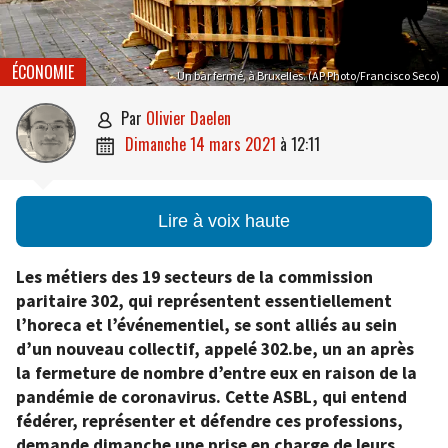
ÉCONOMIE
Un bar fermé, à Bruxelles. (AP Photo/Francisco Seco)
par
Olivier Daelen

dimanche 14 mars 2021
à
12:11

Lire à voix haute
Les métiers des 19 secteurs de la commission
paritaire 302, qui représentent essentiellement
l’horeca et l’événementiel, se sont alliés au sein
d’un nouveau collectif, appelé 302.be, un an après
la fermeture de nombre d’entre eux en raison de la
pandémie de coronavirus. Cette ASBL, qui entend
fédérer, représenter et défendre ces professions,
demande dimanche une prise en charge de leurs