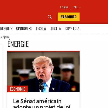
Login
|
NL

S'ABONNER

ÉNERGIE
⚡
OPINION
📢
TECH
🤖
TEST
📱
CRYPTO
₿
 enjeux
ÉNERGIE
ÉCONOMIE
Le Sénat américain
adopte un projet de loi