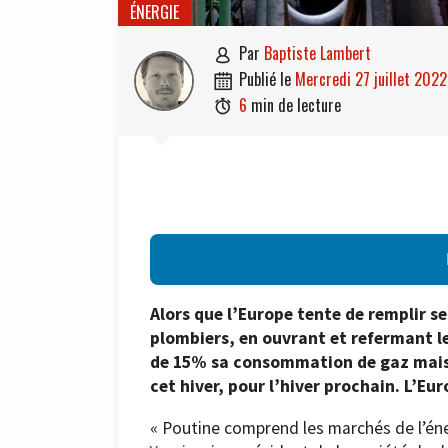
ÉNERGIE
par
Baptiste Lambert

publié le
mercredi 27 juillet 2022

6
min de lecture

Alors que l’Europe tente de remplir se
plombiers, en ouvrant et refermant le
de 15% sa consommation de gaz mais l
cet hiver, pour l’hiver prochain. L’Eur
« Poutine comprend les marchés de l’énerg