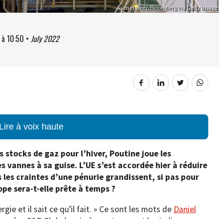
Asim Hafeez/Bloomberg via Getty Image
à
10:50
•
July 2022
Lire à voix haute
s stocks de gaz pour l’hiver, Poutine joue les
s vannes à sa guise. L’UE s’est accordée hier à réduire
es craintes d’une pénurie grandissent, si pas pour
ope sera-t-elle prête à temps ?
ie et il sait ce qu’il fait. » Ce sont les mots de
Daniel