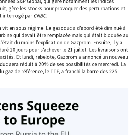
 données S&P Global, qui gère notamment les indices
uit, gère les stocks pour provoquer des perturbations et
rt interrogé par
CNBC
.
eam vit en sous régime. Le gazoduc a d’abord été diminué à
urbine qui devait être remplacée mais qui était bloquée au
était du moins l’explication de Gazprom. Ensuite, il y a
é 10 jours pour s’achever le 21 juillet. Les livraisons ont
pacités. Et lundi, rebelote, Gazprom a annoncé un nouveau
duc sera réduit à 20% de ses possibilités ce mercredi. La
u gaz de référence, le TTF, a franchi la barre des 225