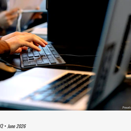
Pexel
02
•
June 2026