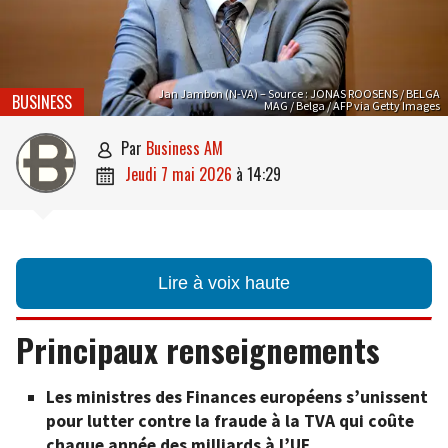
Jan Jambon (N-VA) – Source : JONAS ROOSENS / BELGA
BUSINESS
MAG / Belga / AFP via Getty Images
par
Business AM

jeudi 7 mai 2026
à
14:29

Lire à voix haute
Principaux renseignements
Les ministres des Finances européens s’unissent
pour lutter contre la fraude à la TVA qui coûte
chaque année des milliards à l’UE.