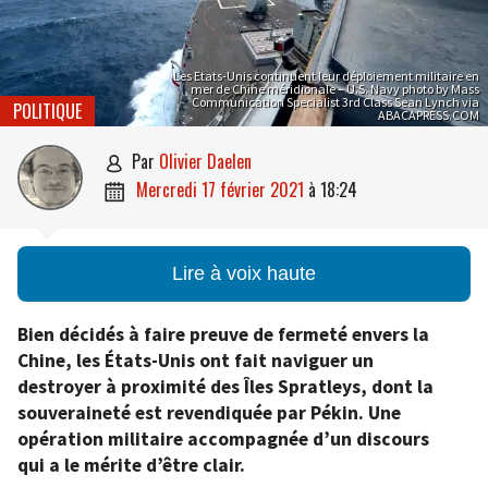
Les Etats-Unis continuent leur déploiement militaire en
mer de Chine méridionale – U.S. Navy photo by Mass
Communication Specialist 3rd Class Sean Lynch via
POLITIQUE
ABACAPRESS.COM
par
Olivier Daelen

mercredi 17 février 2021
à
18:24

Lire à voix haute
Bien décidés à faire preuve de fermeté envers la
Chine, les États-Unis ont fait naviguer un
destroyer à proximité des Îles Spratleys, dont la
souveraineté est revendiquée par Pékin. Une
opération militaire accompagnée d’un discours
qui a le mérite d’être clair.