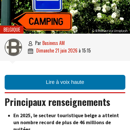
BELGIQUE
G-R Mottez via Unsplash
par
Business AM

dimanche 21 juin 2026
à
15:15

Lire à voix haute
Principaux renseignements
En 2025, le secteur touristique belge a atteint
un nombre record de plus de 46 millions de
nuitées.