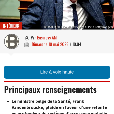
INTÉRIEUR
DIRK WAEM / BELGA MAG / Belga / AFP via Getty Images
par
Business AM

dimanche 10 mai 2026
à
10:04

Lire à voix haute
Principaux renseignements
Le ministre belge de la Santé, Frank
Vandenbroucke, plaide en faveur d’une refonte
en profondeur du système d’assurance maladie