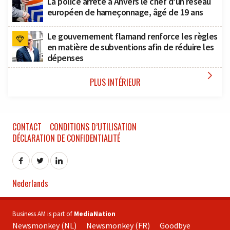
La police arrête à Anvers le chef d’un réseau
européen de hameçonnage, âgé de 19 ans
Le gouvernement flamand renforce les règles
en matière de subventions afin de réduire les
dépenses

PLUS INTÉRIEUR
CONTACT
CONDITIONS D’UTILISATION
DÉCLARATION DE CONFIDENTIALITÉ
Nederlands
Business AM is part of
MediaNation
Newsmonkey (NL)
Newsmonkey (FR)
Goodbye