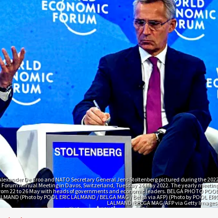
Alexander De Croo and NATO Secretary General Jens Stoltenberg pictured during the 202
 Forum Annual Meeting in Davos, Switzerland, Tuesday 24 May 2022. The yearly meetin
from 22 to 26 May with heads of governments and economic leaders. BELGA PHOTO POO
ALMAND (Photo by POOL ERIC LALMAND / BELGA MAG / Belga via AFP) (Photo by POOL ERI
LALMAND/BELGA MAG/AFP via Getty Images