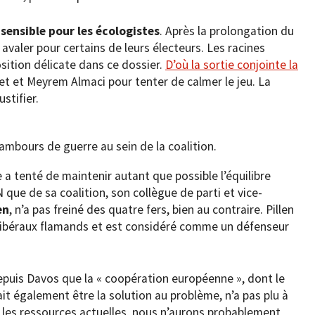
 sensible pour les écologistes
. Après la prolongation du
à avaler pour certains de leurs électeurs. Les racines
osition délicate dans ce dossier.
D’où la sortie conjointe la
t et Meyrem Almaci pour tenter de calmer le jeu. La
stifier.
 tambours de guerre au sein de la coalition.
e a tenté de maintenir autant que possible l’équilibre
 que de sa coalition, son collègue de parti et vice-
en
, n’a pas freiné des quatre fers, bien au contraire. Pillen
s libéraux flamands et est considéré comme un défenseur
epuis Davos que la « coopération européenne », dont le
ait également être la solution au problème, n’a pas plu à
x les ressources actuelles, nous n’aurons probablement