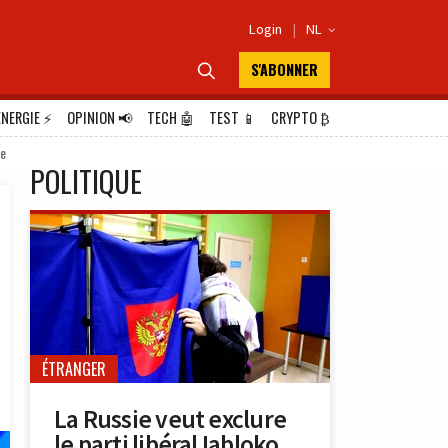
Login
|
NL

S'ABONNER

ÉNERGIE
⚡
OPINION
📢
TECH
🤖
TEST
📱
CRYPTO
₿
re
POLITIQUE
ÉTRANGER
La Russie veut exclure
le parti libéral Iabloko