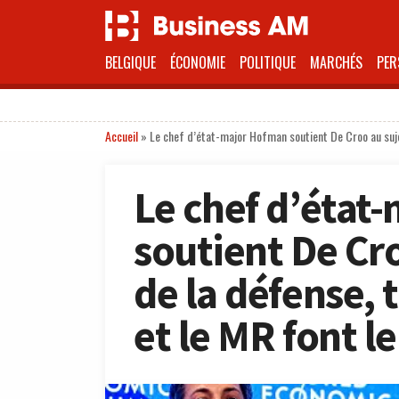
BELGIQUE
ÉCONOMIE
POLITIQUE
MARCHÉS
PER
Accueil
»
Le chef d’état-major Hofman soutient De Croo au suje
Le chef d’état
soutient De Cr
de la défense, 
et le MR font l