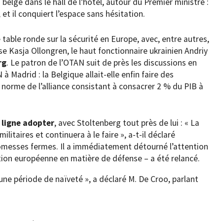
elge dans le hall de l’hôtel, autour du Premier ministre :
et il conquiert l’espace sans hésitation.
ne table ronde sur la sécurité en Europe, avec, entre autres,
se Kasja Ollongren, le haut fonctionnaire ukrainien Andriy
rg
. Le patron de l’OTAN suit de près les discussions en
 Madrid : la Belgique allait-elle enfin faire des
norme de l’alliance consistant à consacrer 2 % du PIB à
 ligne adopter
, avec Stoltenberg tout près de lui : « La
itaires et continuera à le faire », a-t-il déclaré
omesses fermes. Il a immédiatement détourné l’attention
ation européenne en matière de défense – a été relancé.
 une période de naïveté », a déclaré M. De Croo, parlant