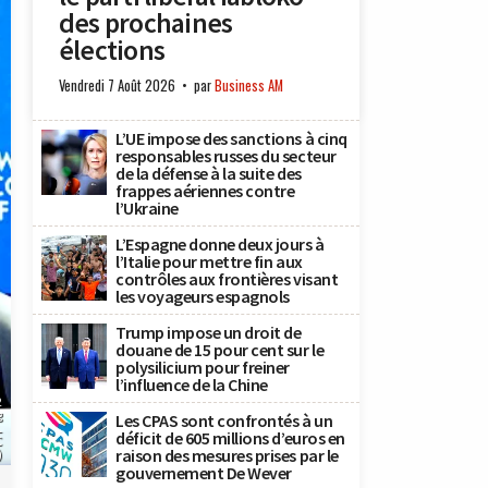
des prochaines
élections
Vendredi 7 Août 2026
par
Business AM
L’UE impose des sanctions à cinq
responsables russes du secteur
de la défense à la suite des
frappes aériennes contre
l’Ukraine
L’Espagne donne deux jours à
l’Italie pour mettre fin aux
contrôles aux frontières visant
les voyageurs espagnols
Trump impose un droit de
douane de 15 pour cent sur le
polysilicium pour freiner
l’influence de la Chine
2
g
Les CPAS sont confrontés à un
L
déficit de 605 millions d’euros en
C
raison des mesures prises par le
)
gouvernement De Wever