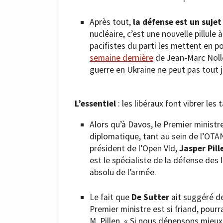
Après tout,
la défense est un sujet
nucléaire, c’est une nouvelle pillule 
pacifistes du parti les mettent en p
semaine dernière
de Jean-Marc Nolle
guerre en Ukraine ne peut pas tout ju
L’essentiel
: les libéraux font vibrer les
Alors qu’à Davos, le Premier ministr
diplomatique, tant au sein de l’OTAN
président de l’Open Vld,
Jasper Pill
est le spécialiste de la défense de
absolu de l’armée.
Le fait que
De Sutter
ait suggéré d
Premier ministre est si friand, pourr
M. Pillen. « Si nous dépensons mieu