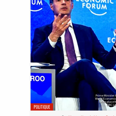
Prime Minister 
World Economic
takes place 
ERIC L
POLITIQUE