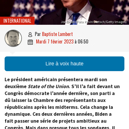
INTERNATIONAL
Joe Biden (Foto: Kevin Dietsch/Getty Images)
par
Baptiste Lambert

mardi 7 février 2023
à
06:50

Lire à voix haute
Le président américain présentera mardi son
deuxième
State of the Union
. S’il l’a fait devant un
Congrès démocrate l’année dernière, son parti a
dû laisser la Chambre des représentants aux
républicains après les midterms. Cela change la
dynamique. Ces deux dernières années, Biden a
fait passer une série de projets ambitieux au
Congrès. Mais dans presque tous les sondages, il