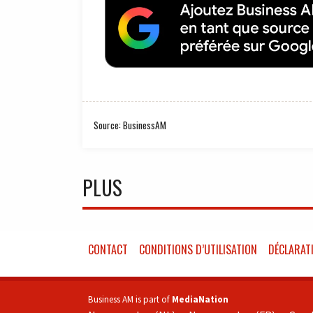
Source: BusinessAM
PLUS
CONTACT
CONDITIONS D’UTILISATION
DÉCLARATI
Business AM is part of
MediaNation