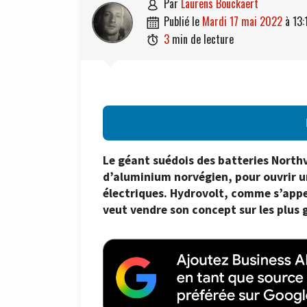
par
Laurens Bouckaert

publié le
mardi 17 mai 2022
à
13:

3
min de lecture

Le géant suédois des batteries Northv
d’aluminium norvégien, pour ouvrir un
électriques. Hydrovolt, comme s’appe
veut vendre son concept sur les plus