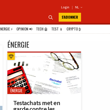
Login
|
NL

S'ABONNER

ÉNERGIE
⚡
OPINION
📢
TECH
🤖
TEST
📱
CRYPTO
₿
ÉNERGIE
ÉNERGIE
Testachats met en
garde contre les