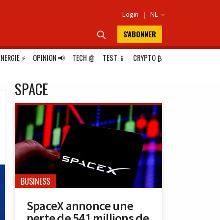
Login
|
NL

S'ABONNER

ÉNERGIE
⚡
OPINION
📢
TECH
🤖
TEST
📱
CRYPTO
₿
SPACE
BUSINESS
SpaceX annonce une
perte de 541 millions de