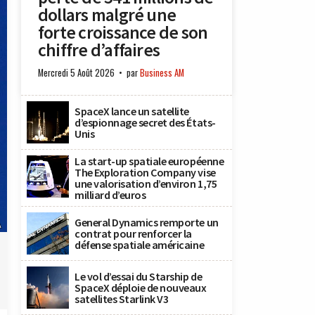
dollars malgré une
forte croissance de son
chiffre d’affaires
Mercredi 5 Août 2026
par
Business AM
SpaceX lance un satellite
d’espionnage secret des États-
Unis
La start-up spatiale européenne
The Exploration Company vise
une valorisation d’environ 1,75
milliard d’euros
General Dynamics remporte un
A
contrat pour renforcer la
défense spatiale américaine
Le vol d’essai du Starship de
SpaceX déploie de nouveaux
satellites Starlink V3