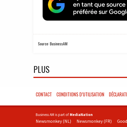
Source: BusinessAM
PLUS
CONTACT
CONDITIONS D’UTILISATION
DÉCLARATI
Business AM is part of
MediaNation
Newsmonkey (NL)
Newsmonkey (FR)
Good