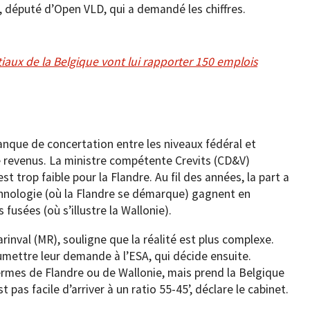
, député d’Open VLD, qui a demandé les chiffres.
iaux de la Belgique vont lui rapporter 150 emplois
nque de concertation entre les niveaux fédéral et
de revenus. La ministre compétente Crevits (CD&V)
 trop faible pour la Flandre. Au fil des années, la part a
hnologie (où la Flandre se démarque) gagnent en
fusées (où s’illustre la Wallonie).
rinval (MR), souligne que la réalité est plus complexe.
umettre leur demande à l’ESA, qui décide ensuite.
rmes de Flandre ou de Wallonie, mais prend la Belgique
 pas facile d’arriver à un ratio 55-45’, déclare le cabinet.